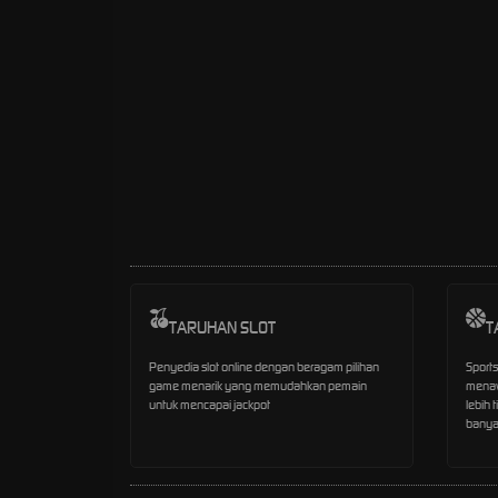
TARUHAN SLOT
T
Penyedia slot online dengan beragam pilihan
Sport
game menarik yang memudahkan pemain
menaw
untuk mencapai jackpot
lebih 
banya