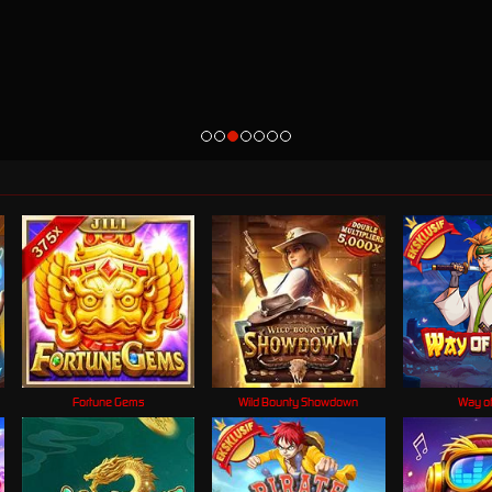
Fortune Gems
Wild Bounty Showdown
Way of