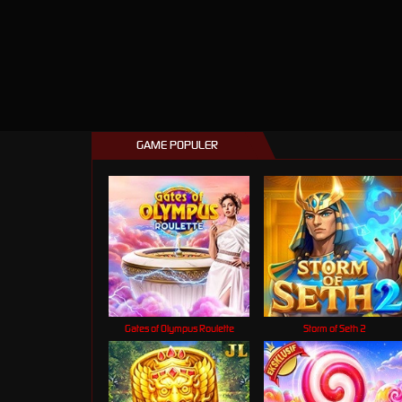
GAME POPULER
Gates of Olympus Roulette
Storm of Seth 2