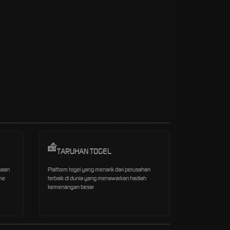
TARUHAN TOGEL
haan
Platform togel yang menarik dari perusahan
ame
terbaik di dunia yang menawarkan hadiah
kemenangan besar